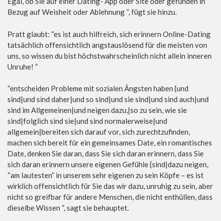
Egal, ob Sie auf einer Dating- App oder Site oder gefunden in
Bezug auf Weisheit oder Ablehnung “, fügt sie hinzu.
Pratt glaubt: “es ist auch hilfreich, sich erinnern Online-Dating
tatsächlich offensichtlich angstauslösend für die meisten von
uns, so wissen du bist höchstwahrscheinlich nicht allein inneren
Unruhe! “
“entscheiden Probleme mit sozialen Ängsten haben {und
sind|und sind daher|und so sind|und sie sind|und sind auch|und
sind im Allgemeinen|und neigen dazu,|so zu sein, wie sie
sind|folglich sind sie|und sind normalerweise|und
allgemein|bereiten sich darauf vor, sich zurechtzufinden,
machen sich bereit für ein gemeinsames Date, ein romantisches
Date, denken Sie daran, dass Sie sich daran erinnern, dass Sie
sich daran erinnern unsere eigenen Gefühle {sind|dazu neigen,
“am lautesten” in unserem sehr eigenen zu sein Köpfe – es ist
wirklich offensichtlich für Sie das wir dazu, unruhig zu sein, aber
nicht so greifbar für andere Menschen, die nicht enthüllen, dass
dieselbe Wissen “, sagt sie behauptet.