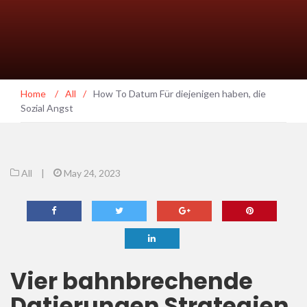
Home
/
All
/
How To Datum Für diejenigen haben, die
Sozial Angst
All
|
May 24, 2023
Vier bahnbrechende
Datierungen Strategien