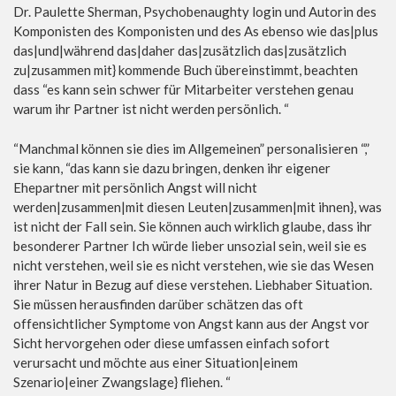
Dr. Paulette Sherman, Psycho
benaughty login
und Autorin des
Komponisten des Komponisten und des As ebenso wie das|plus
das|und|während das|daher das|zusätzlich das|zusätzlich
zu|zusammen mit} kommende Buch übereinstimmt, beachten
dass “es kann sein schwer für Mitarbeiter verstehen genau
warum ihr Partner ist nicht werden persönlich. “
“Manchmal können sie dies im Allgemeinen” personalisieren “,”
sie kann, “das kann sie dazu bringen, denken ihr eigener
Ehepartner mit persönlich Angst will nicht
werden|zusammen|mit diesen Leuten|zusammen|mit ihnen}, was
ist nicht der Fall sein. Sie können auch wirklich glaube, dass ihr
besonderer Partner Ich würde lieber unsozial sein, weil sie es
nicht verstehen, weil sie es nicht verstehen, wie sie das Wesen
ihrer Natur in Bezug auf diese verstehen. Liebhaber Situation.
Sie müssen herausfinden darüber schätzen das oft
offensichtlicher Symptome von Angst kann aus der Angst vor
Sicht hervorgehen oder diese umfassen einfach sofort
verursacht und möchte aus einer Situation|einem
Szenario|einer Zwangslage} fliehen. “